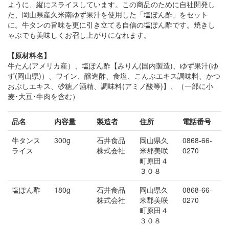
ように、縦にスライスしています。この商品のために自社開発し
た、岡山県産久米南ゆず果汁を使用した「塩ぽん酢」をセット
に。牛タンの旨味を更に引き立てる自信の塩ぽん酢です。焼きし
ゃぶでも美味しくお召し上がりになれます。
【原材料名】
牛たん(アメリカ産）、塩ぽん酢【みりん(国内製造)、ゆず果汁(ゆ
ず(岡山県)）、ワイン、醸造酢、食塩、こんぶエキス調味料、かつ
おぶしエキス、砂糖／酒精、調味料(アミノ酸等)】、（一部に小
麦･大豆･牛肉を含む）
品名
内容量
製造者
住所
電話番号
牛タンス
300g
石井食品
岡山県久
0868-66-
ライス
株式会社
米郡美咲
0270
町原田４
３０８
塩ぽん酢
180g
石井食品
岡山県久
0868-66-
株式会社
米郡美咲
0270
町原田４
３０８