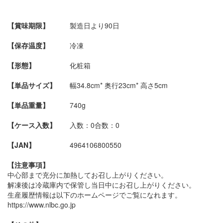
【賞味期限】
製造日より90日
【保存温度】
冷凍
【形態】
化粧箱
【単品サイズ】
幅34.8cm* 奥行23cm* 高さ5cm
【単品重量】
740g
【ケース入数】
入数：0
合数：0
【JAN】
4964106800550
【注意事項】
中心部まで充分に加熱してお召し上がりください。
解凍後は冷蔵庫内で保管し当日中にお召し上がりください。
生産履歴情報は以下のホームページでご覧になれます。
https://www.nlbc.go.jp